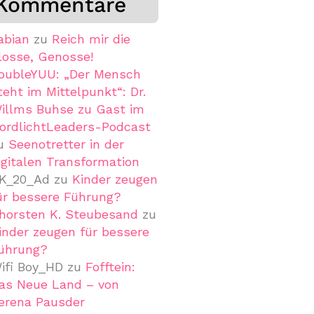
Kommentare
abian
zu
Reich mir die
losse, Genosse!
oubleYUU: „Der Mensch
teht im Mittelpunkt“: Dr.
illms Buhse zu Gast im
ordlichtLeaders-Podcast
u
Seenotretter in der
igitalen Transformation
K_20_Ad
zu
Kinder zeugen
ür bessere Führung?
horsten K. Steubesand
zu
inder zeugen für bessere
ührung?
ifi Boy_HD
zu
Fofftein:
as Neue Land – von
erena Pausder