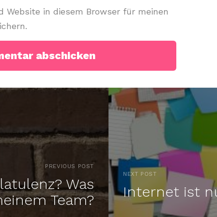
 Website in diesem Browser für meinen
chern.
PREVIOUS POST
NEXT POST
Flatulenz? Was
Internet ist n
 meinem Team?