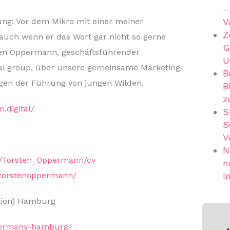
–
ng: Vor dem Mikro mit einer meiner
V
Z
auch wenn er das Wort gar nicht so gerne
G
ten Oppermann, geschäftsführender
U
tal group, über unsere gemeinsame Marketing-
B
gen der Führung von jungen Wilden.
B
z
.digital/
S
S
V
N
le/Torsten_Oppermann/cv
n
/torstenoppermann/
I
tion) Hamburg
/germany-hamburg/