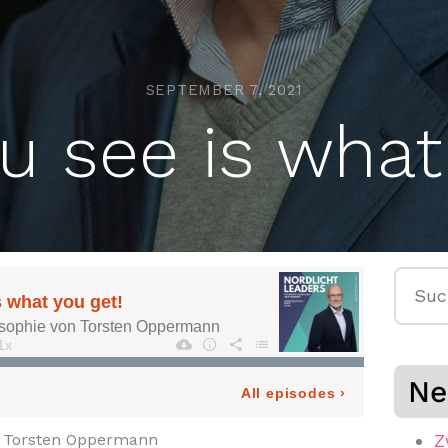
SEPTEMBER 7, 2021
 see is what
Suche
nach:
Ne
n Torsten Oppermann
Z