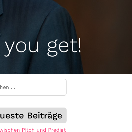
 you get!
n
ueste Beiträge
wischen Pitch und Predigt