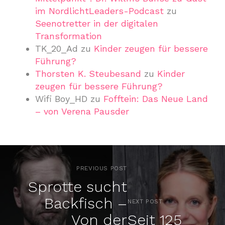
im NordlichtLeaders-Podcast
zu
Seenotretter in der digitalen
Transformation
TK_20_Ad
zu
Kinder zeugen für bessere
Führung?
Thorsten K. Steubesand
zu
Kinder
zeugen für bessere Führung?
Wifi Boy_HD
zu
Fofftein: Das Neue Land
– von Verena Pausder
PREVIOUS POST
Sprotte sucht
Backfisch –
NEXT POST
Von der
Seit 125