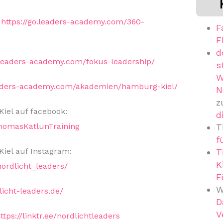
:
https://go.leaders-academy.com/360-
F
F
d
o.leaders-academy.com/fokus-leadership/
s
W
eaders-academy.com/akademien/hamburg-kiel/
N
z
el auf facebook:
d
homasKatlunTraining
T
f
el auf Instagram:
T
K
ordlicht_leaders/
F
W
licht-leaders.de/
D
V
ttps://linktr.ee/nordlichtleaders