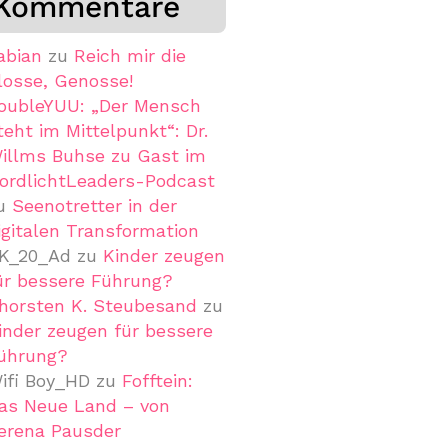
Kommentare
abian
zu
Reich mir die
losse, Genosse!
oubleYUU: „Der Mensch
teht im Mittelpunkt“: Dr.
illms Buhse zu Gast im
ordlichtLeaders-Podcast
u
Seenotretter in der
igitalen Transformation
K_20_Ad
zu
Kinder zeugen
ür bessere Führung?
horsten K. Steubesand
zu
inder zeugen für bessere
ührung?
ifi Boy_HD
zu
Fofftein:
as Neue Land – von
erena Pausder