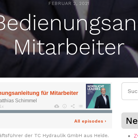
FEBRUAR 2, 2021
Bedienungsanl
Mitarbeiter
Suche
nach:
Ne
äftsführer der TC Hydraulik GmbH aus Heide.
Z