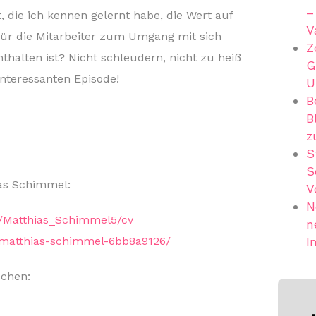
–
t, die ich kennen gelernt habe, die Wert auf
V
für die Mitarbeiter zum Umgang mit sich
Z
enthalten ist? Nicht schleudern, nicht zu heiß
G
interessanten Episode!
U
B
B
z
S
S
as Schimmel:
V
N
e/Matthias_Schimmel5/cv
n
/matthias-schimmel-6bb8a9126/
I
schen: