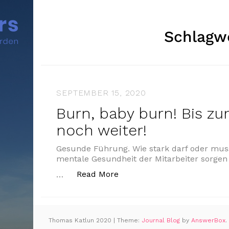
Schlagw
SEPTEMBER 15, 2020
Burn, baby burn! Bis z
noch weiter!
Gesunde Führung. Wie stark darf oder muss
mentale Gesundheit der Mitarbeiter sorgen 
„Burn, baby burn! Bis zum 
Read More
…
Thomas Katlun 2020
|
Theme:
Journal Blog
by
AnswerBox
.